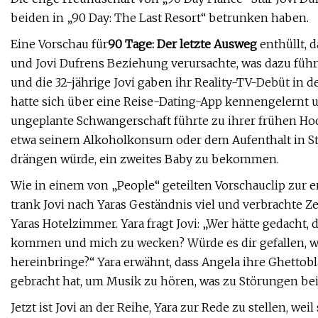
beiden in „90 Day: The Last Resort“ betrunken haben.
Eine Vorschau für
90 Tage: Der letzte Ausweg
enthüllt, 
und Jovi Dufrens Beziehung verursachte, was dazu führt
und die 32-jährige Jovi gaben ihr Reality-TV-Debüt in d
hatte sich über eine Reise-Dating-App kennengelernt 
ungeplante Schwangerschaft führte zu ihrer frühen Hochz
etwa seinem Alkoholkonsum oder dem Aufenthalt in Stri
drängen würde, ein zweites Baby zu bekommen.
Wie in einem von „People“ geteilten Vorschauclip zur er
trank Jovi nach Yaras Geständnis viel und verbrachte 
Yaras Hotelzimmer. Yara fragt Jovi: „Wer hätte gedacht,
kommen und mich zu wecken? Würde es dir gefallen, 
hereinbringe?“ Yara erwähnt, dass Angela ihre Ghetto
gebracht hat, um Musik zu hören, was zu Störungen bei
Jetzt ist Jovi an der Reihe, Yara zur Rede zu stellen, wei