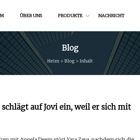
IM
ÜBER UNS
PRODUKTE
NACHRICHT
Blog
Heim
>
Blog
>
Inhalt
chlägt auf Jovi ein, weil er sich mit
fren mit Angela Deem stört Yara Zaya, nachdem sich die