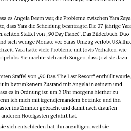
dass es Angela Deem war, die Probleme zwischen Yara Zaya
e, dass Yara die Scheidung beantragte. Die 27-jährige Yar
er achten Staffel von „90 Day Fiancé“. Das Bilderbuch-Duo
und sich wenige Monate vor Yaras Umzug verlobt USA Ihr
eit. Yara hatte viele Probleme mit Jovis Verhalten, wie
pclubs. Sie machte sich auch Sorgen, dass Jovi sie dazu
sten Staffel von „90 Day: The Last Resort“ enthüllt wurde,
Zeit in betrunkenem Zustand mit Angela in seinem und
 dass es in Ordnung ist, um 2 Uhr morgens hierher zu
wenn ich mich mit irgendjemandem betrinke und ihn
blaster ins Zimmer gebracht und damit nach draußen
 anderen Hotelgästen geführt hat.
l sie sich entschieden hat, ihn anzulügen, weil sie