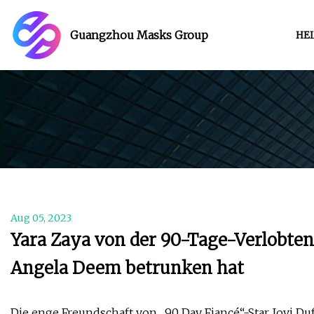
Guangzhou Masks Group
HE
Aug 05, 2023
Yara Zaya von der 90-Tage-Verlobten s
Angela Deem betrunken hat
Die enge Freundschaft von „90 Day Fiancé“-Star Jovi Du