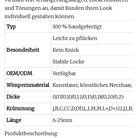
und Tönungen an, damit Kunden ihren Look
individuell gestalten können.
Typ
100 % handgefertigt
Leicht zu pflücken
Besonderheit
Kein Knick
Stabile Locke
OEM/ODM
Verfügbar
Wimpernmaterial
Kunstfaser, künstliches Nerzhaar, 
Dicke
0,07/0,10/0,12/0,15/0,18/0,20/0,25
Krümmung
j,B,C,CC,D,DD,L,LM,M.L+,D+,U,LJ,LB,U
Länge
6-25mm
Produktbeschreibung